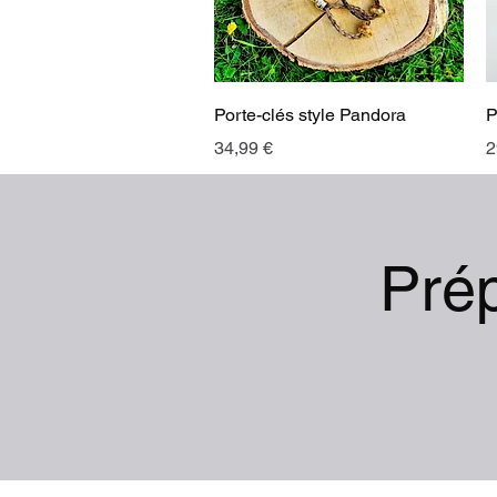
Aperçu rapide
Porte-clés style Pandora
P
Prix
P
34,99 €
2
Pré