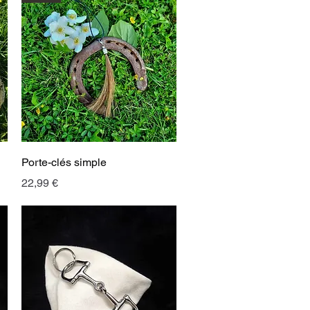
Aperçu rapide
Porte-clés simple
Prix
22,99 €