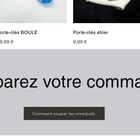
Aperçu rapide
Aperçu rapide
orte-clés BOULE
Porte-clés étrier
rix
Prix
9,99 €
9,99 €
parez votre comm
Comment couper les crins/poils