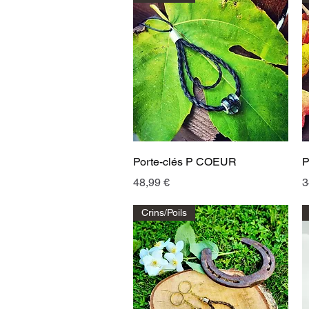
Aperçu rapide
Porte-clés P COEUR
P
Prix
P
48,99 €
3
Crins/Poils