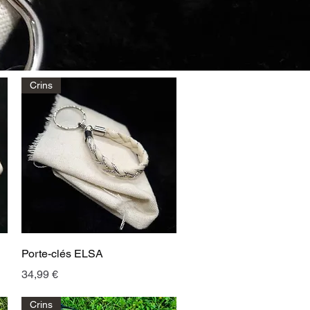
Crins
Aperçu rapide
Porte-clés ELSA
Prix
34,99 €
Crins