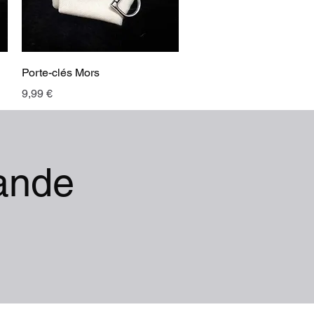
Aperçu rapide
Porte-clés Mors
Prix
9,99 €
ande