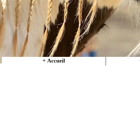
+ Accueil
Tel : 0647666430
Bienven