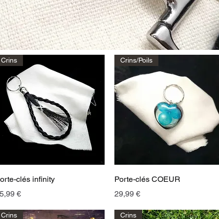
Crins
Crins/Poils
Aperçu rapide
Aperçu rapide
orte-clés infinity
Porte-clés COEUR
rix
Prix
5,99 €
29,99 €
Crins
Crins