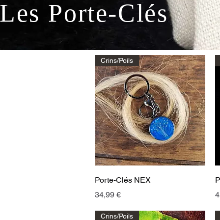
Les Porte-Clés
Crins/Poils
Aperçu rapide
Porte-Clés NEX
P
Prix
P
34,99 €
4
Crins/Poils