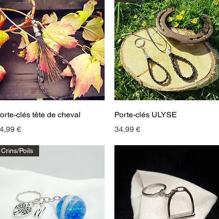
Aperçu rapide
Aperçu rapide
orte-clés tête de cheval
Porte-clés ULYSE
rix
Prix
4,99 €
34,99 €
Crins/Poils