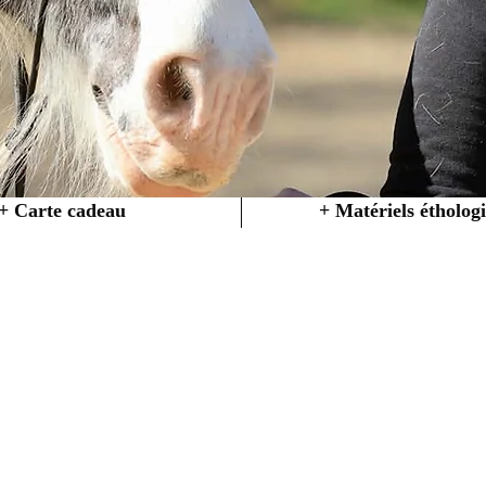
+ Carte cadeau
+ Matériels étholog
ue chez Créations 