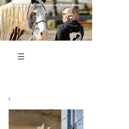
Envoi offert dés 100€ d'achat via Mondial Relay
Bienvenue chez Créations
Equitation