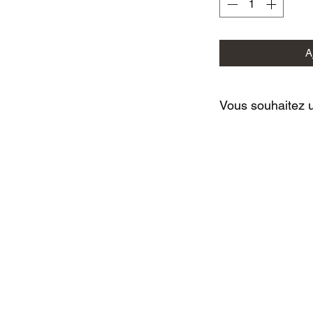
A
Vous souhaitez u
N'hésitez pas a nous