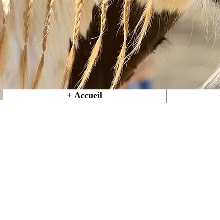
+ Accueil
Tel : 0647666430
Bienven