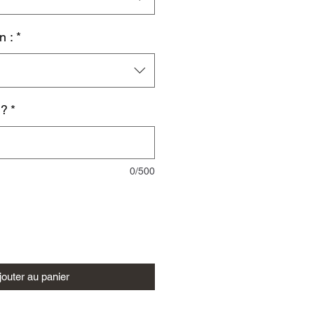
n :
*
 ?
*
0/500
jouter au panier