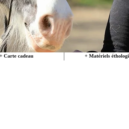
+ Carte cadeau
+ Matériels étholog
ue chez Créations 