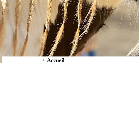
+ Accueil
Tel : 0647666430
Bienven