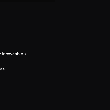
r inoxydable )
les.