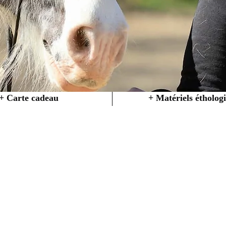
+ Carte cadeau
+ Matériels étholog
ue chez Créations 