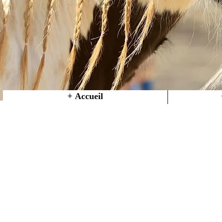
+ Accueil
Tel : 0647666430
Bienven